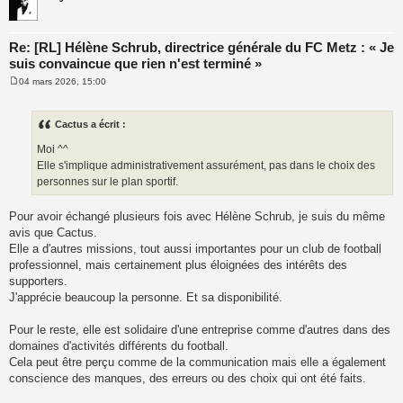
Re: [RL] Hélène Schrub, directrice générale du FC Metz : « Je
suis convaincue que rien n'est terminé »
04 mars 2026, 15:00
M
e
s
s
Cactus a écrit :
a
g
Moi ^^
e
Elle s'implique administrativement assurément, pas dans le choix des
personnes sur le plan sportif.
Pour avoir échangé plusieurs fois avec Hélène Schrub, je suis du même
avis que Cactus.
Elle a d'autres missions, tout aussi importantes pour un club de football
professionnel, mais certainement plus éloignées des intérêts des
supporters.
J'apprécie beaucoup la personne. Et sa disponibilité.
Pour le reste, elle est solidaire d'une entreprise comme d'autres dans des
domaines d'activités différents du football.
Cela peut être perçu comme de la communication mais elle a également
conscience des manques, des erreurs ou des choix qui ont été faits.