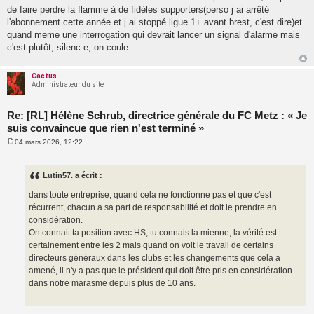
de faire perdre la flamme à de fidèles supporters(perso j ai arrêté
l'abonnement cette année et j ai stoppé ligue 1+ avant brest, c'est dire)et
quand meme une interrogation qui devrait lancer un signal d'alarme mais
c'est plutôt, silenc e, on coule
Cactus
Administrateur du site
Re: [RL] Hélène Schrub, directrice générale du FC Metz : « Je
suis convaincue que rien n'est terminé »
04 mars 2026, 12:22
M
e
s
s
Lutin57. a écrit :
a
g
dans toute entreprise, quand cela ne fonctionne pas et que c'est
e
récurrent, chacun a sa part de responsabilité et doit le prendre en
considération.
On connait ta position avec HS, tu connais la mienne, la vérité est
certainement entre les 2 mais quand on voit le travail de certains
directeurs généraux dans les clubs et les changements que cela a
amené, il n'y a pas que le président qui doit être pris en considération
dans notre marasme depuis plus de 10 ans.