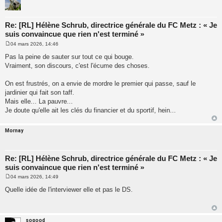
Re: [RL] Hélène Schrub, directrice générale du FC Metz : « Je
suis convaincue que rien n'est terminé »
04 mars 2026, 14:46
M
e
Pas la peine de sauter sur tout ce qui bouge.
s
Vraiment, son discours, c'est l'écume des choses.
s
a
g
On est frustrés, on a envie de mordre le premier qui passe, sauf le
e
jardinier qui fait son taff.
Mais elle... La pauvre...
Je doute qu'elle ait les clés du financier et du sportif, hein...
Mornay
Re: [RL] Hélène Schrub, directrice générale du FC Metz : « Je
suis convaincue que rien n'est terminé »
04 mars 2026, 14:49
M
e
Quelle idée de l'interviewer elle et pas le DS.
s
s
a
g
e
sogood