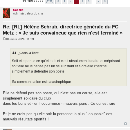
64 messages
1
2
3
4
5
…
7
Cactus
Administrateur du site
Re: [RL] Hélène Schrub, directrice générale du FC
Metz : « Je suis convaincue que rien n'est terminé »
04 mars 2026, 11:29
M
e
s
s
_Chris. a écrit :
a
g
Soit elle pense ce qu’elle dit et c’est absolument lunaire et méprisant
e
soit elle ne le pense pas un seul instant et alors elle cherche
simplement à défendre son poste.
Sa communication est catastrophique …
Elle ne défend pas son poste, qui n’est pas en cause, elle est
simplement solidaire du club
dans les bons et - en l occurrence - mauvais jours . Ce qui est rare .
Et je ne crois pas qu elie soit la personne la plus " coupable" des
mauvais résultats sportifs !