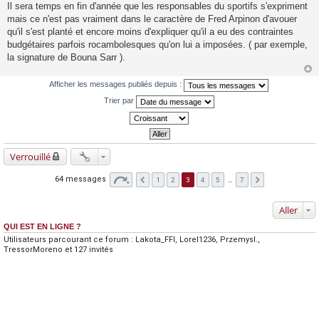
Il sera temps en fin d'année que les responsables du sportifs s'expriment
mais ce n'est pas vraiment dans le caractère de Fred Arpinon d'avouer
qu'il s'est planté et encore moins d'expliquer qu'il a eu des contraintes
budgétaires parfois rocambolesques qu'on lui a imposées. ( par exemple,
la signature de Bouna Sarr ).
Afficher les messages publiés depuis :
Trier par
Verrouillé
64 messages
1
2
3
4
5
…
7
Aller
QUI EST EN LIGNE ?
Utilisateurs parcourant ce forum :
Lakota_FFI
,
Lorel1236
,
Przemysl.
,
TressorMoreno
et 127 invités