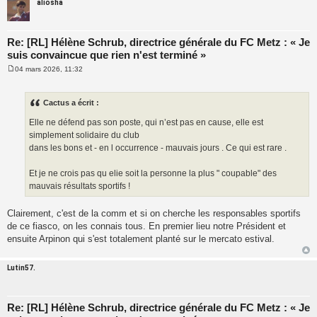
aliosha
Re: [RL] Hélène Schrub, directrice générale du FC Metz : « Je
suis convaincue que rien n'est terminé »
04 mars 2026, 11:32
M
e
s
s
Cactus a écrit :
a
g
Elle ne défend pas son poste, qui n’est pas en cause, elle est
e
simplement solidaire du club
dans les bons et - en l occurrence - mauvais jours . Ce qui est rare .
Et je ne crois pas qu elie soit la personne la plus " coupable" des
mauvais résultats sportifs !
Clairement, c'est de la comm et si on cherche les responsables sportifs
de ce fiasco, on les connais tous. En premier lieu notre Président et
ensuite Arpinon qui s'est totalement planté sur le mercato estival.
Lutin57.
Re: [RL] Hélène Schrub, directrice générale du FC Metz : « Je