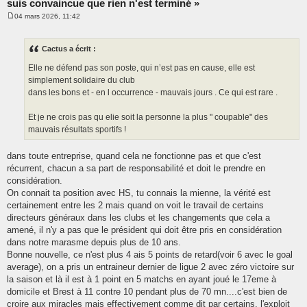
suis convaincue que rien n'est terminé »
04 mars 2026, 11:42
M
e
s
s
Cactus a écrit :
a
g
Elle ne défend pas son poste, qui n’est pas en cause, elle est
e
simplement solidaire du club
dans les bons et - en l occurrence - mauvais jours . Ce qui est rare .
Et je ne crois pas qu elie soit la personne la plus " coupable" des
mauvais résultats sportifs !
dans toute entreprise, quand cela ne fonctionne pas et que c'est
récurrent, chacun a sa part de responsabilité et doit le prendre en
considération.
On connait ta position avec HS, tu connais la mienne, la vérité est
certainement entre les 2 mais quand on voit le travail de certains
directeurs généraux dans les clubs et les changements que cela a
amené, il n'y a pas que le président qui doit être pris en considération
dans notre marasme depuis plus de 10 ans.
Bonne nouvelle, ce n'est plus 4 ais 5 points de retard(voir 6 avec le goal
average), on a pris un entraineur dernier de ligue 2 avec zéro victoire sur
la saison et là il est à 1 point en 5 matchs en ayant joué le 17eme à
domicile et Brest à 11 contre 10 pendant plus de 70 mn....c'est bien de
croire aux miracles mais effectivement comme dit par certains, l'exploit