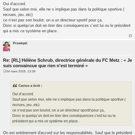
Oui d’accord.
Sauf que selon moi, elle ne s implique pas dans la politique sportive (
recrues, jeu..etc)
ce n’est pas son boulot, on a un directeur sportif pour ça,
Donc si quelqu’un doit en tirer des conséquences c’est lui ou le président
qui a mis ce système en place .
Przemysl.
Re: [RL] Hélène Schrub, directrice générale du FC Metz : « Je
suis convaincue que rien n'est terminé »
04 mars 2026, 13:38
M
e
s
s
Cactus a écrit :
a
g
Oui d’accord.
e
Sauf que selon moi, elle ne s implique pas dans la politique sportive (
recrues, jeu..etc)
ce n’est pas son boulot, on a un directeur sportif pour ça,
Donc si quelqu’un doit en tirer des conséquences c’est lui ou le
président qui a mis ce système en place .
On est entièrement d'accord sur les responsabilités. Sauf que le président