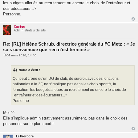
les budgets alloués au recrutement ou encore le choix de l'entraîneur et
des éducateurs...?
Personne.
Cactus
Administrateur du site
Re: [RL] Hélène Schrub, directrice générale du FC Metz : « Je
suis convaincue que rien n'est terminé »
04 mars 2026, 14:40
M
e
s
s
doud a écrit :
a
g
Qui peut croire qu'un DG de club, de surcroît avec des fonctions
e
nationales à la 3F, ne s'implique pas dans les choix sportifs, la
formation, les budgets alloués au recrutement ou encore le choix de
l'entraîneur et des éducateurs...?
Personne.
Moi ^^
Elle s'implique administrativement assurément, pas dans le choix des
personnes sur le plan sportif.
Lethercore