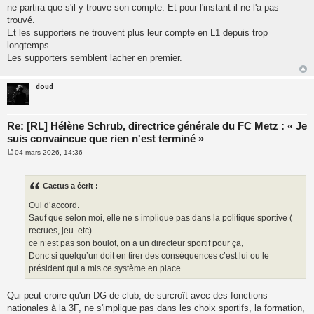
ne partira que s'il y trouve son compte. Et pour l'instant il ne l'a pas
trouvé.
Et les supporters ne trouvent plus leur compte en L1 depuis trop
longtemps.
Les supporters semblent lacher en premier.
doud
Re: [RL] Hélène Schrub, directrice générale du FC Metz : « Je
suis convaincue que rien n'est terminé »
04 mars 2026, 14:36
M
e
s
s
Cactus a écrit :
a
g
Oui d’accord.
e
Sauf que selon moi, elle ne s implique pas dans la politique sportive (
recrues, jeu..etc)
ce n’est pas son boulot, on a un directeur sportif pour ça,
Donc si quelqu’un doit en tirer des conséquences c’est lui ou le
président qui a mis ce système en place .
Qui peut croire qu'un DG de club, de surcroît avec des fonctions
nationales à la 3F, ne s'implique pas dans les choix sportifs, la formation,