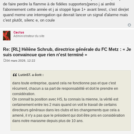
de faire perdre la flamme à de fidèles supporters(perso j ai arrêté
l'abonnement cette année et j ai stoppé ligue 1+ avant brest, c'est dire)et
quand meme une interrogation qui devrait lancer un signal d'alarme mais
c'est plutôt, silenc e, on coule
Cactus
Administrateur du site
Re: [RL] Hélène Schrub, directrice générale du FC Metz : « Je
suis convaincue que rien n'est terminé »
04 mars 2026, 12:22
M
e
s
s
Lutin57. a écrit :
a
g
dans toute entreprise, quand cela ne fonctionne pas et que c'est
e
récurrent, chacun a sa part de responsabilité et doit le prendre en
considération.
On connait ta position avec HS, tu connais la mienne, la vérité est
certainement entre les 2 mais quand on voit le travail de certains
directeurs généraux dans les clubs et les changements que cela a
amené, il n'y a pas que le président qui doit être pris en considération
dans notre marasme depuis plus de 10 ans.