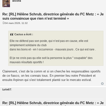
aliosha
Re: [RL] Hélène Schrub, directrice générale du FC Metz : « Je
suis convaincue que rien n'est terminé »
04 mars 2026, 11:32
M
e
s
s
Cactus a écrit :
a
g
Elle ne défend pas son poste, qui n’est pas en cause, elle est
e
simplement solidaire du club
dans les bons et - en l occurrence - mauvais jours . Ce qui est rare .
Et je ne crois pas qu elie soit la personne la plus " coupable" des
mauvais résultats sportifs !
Clairement, c'est de la comm et si on cherche les responsables sportifs
de ce fiasco, on les connais tous. En premier lieu notre Président et
ensuite Arpinon qui s'est totalement planté sur le mercato estival.
Lutin57.
Re: [RL] Hélène Schrub, directrice générale du FC Metz : « Je