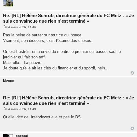
Re: [RL] Hélène Schrub, directrice générale du FC Metz : « Je
suis convaincue que rien n'est terminé »
04 mars 2026, 14:46
M
e
Pas la peine de sauter sur tout ce qui bouge.
s
Vraiment, son discours, c'est l'écume des choses.
s
a
g
On est frustrés, on a envie de mordre le premier qui passe, sauf le
e
jardinier qui fait son taff.
Mais elle... La pauvre...
Je doute qu'elle ait les clés du financier et du sportif, hein...
Mornay
Re: [RL] Hélène Schrub, directrice générale du FC Metz : « Je
suis convaincue que rien n'est terminé »
04 mars 2026, 14:49
M
e
Quelle idée de l'interviewer elle et pas le DS.
s
s
a
g
e
sogood