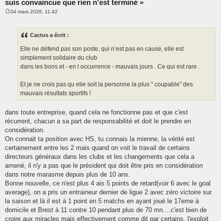
suis convaincue que rien n'est terminé »
04 mars 2026, 11:42
M
e
s
s
Cactus a écrit :
a
g
Elle ne défend pas son poste, qui n’est pas en cause, elle est
e
simplement solidaire du club
dans les bons et - en l occurrence - mauvais jours . Ce qui est rare .
Et je ne crois pas qu elie soit la personne la plus " coupable" des
mauvais résultats sportifs !
dans toute entreprise, quand cela ne fonctionne pas et que c'est
récurrent, chacun a sa part de responsabilité et doit le prendre en
considération.
On connait ta position avec HS, tu connais la mienne, la vérité est
certainement entre les 2 mais quand on voit le travail de certains
directeurs généraux dans les clubs et les changements que cela a
amené, il n'y a pas que le président qui doit être pris en considération
dans notre marasme depuis plus de 10 ans.
Bonne nouvelle, ce n'est plus 4 ais 5 points de retard(voir 6 avec le goal
average), on a pris un entraineur dernier de ligue 2 avec zéro victoire sur
la saison et là il est à 1 point en 5 matchs en ayant joué le 17eme à
domicile et Brest à 11 contre 10 pendant plus de 70 mn....c'est bien de
croire aux miracles mais effectivement comme dit par certains, l'exploit