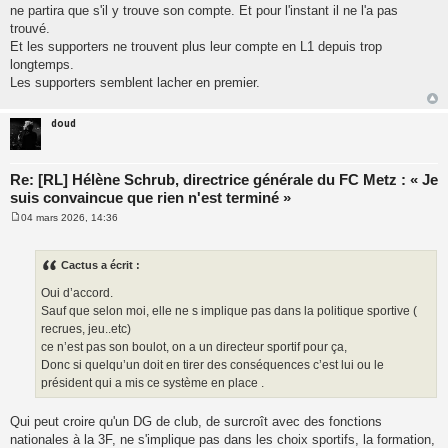
ne partira que s'il y trouve son compte. Et pour l'instant il ne l'a pas
trouvé.
Et les supporters ne trouvent plus leur compte en L1 depuis trop
longtemps.
Les supporters semblent lacher en premier.
doud
Re: [RL] Hélène Schrub, directrice générale du FC Metz : « Je
suis convaincue que rien n'est terminé »
04 mars 2026, 14:36
M
e
s
s
Cactus a écrit :
a
g
Oui d’accord.
e
Sauf que selon moi, elle ne s implique pas dans la politique sportive (
recrues, jeu..etc)
ce n’est pas son boulot, on a un directeur sportif pour ça,
Donc si quelqu’un doit en tirer des conséquences c’est lui ou le
président qui a mis ce système en place .
Qui peut croire qu'un DG de club, de surcroît avec des fonctions
nationales à la 3F, ne s'implique pas dans les choix sportifs, la formation,