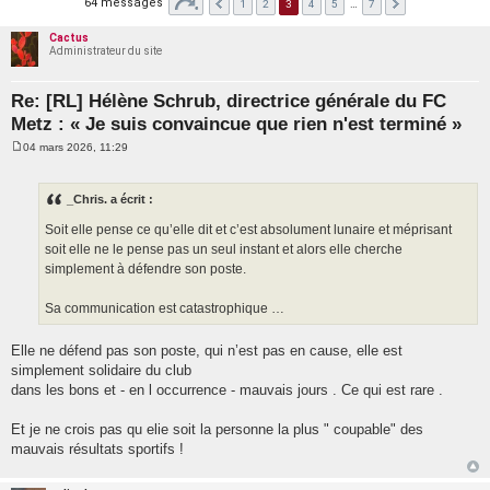
64 messages
1
2
3
4
5
…
7
Cactus
Administrateur du site
Re: [RL] Hélène Schrub, directrice générale du FC
Metz : « Je suis convaincue que rien n'est terminé »
04 mars 2026, 11:29
M
e
s
s
_Chris. a écrit :
a
g
Soit elle pense ce qu’elle dit et c’est absolument lunaire et méprisant
e
soit elle ne le pense pas un seul instant et alors elle cherche
simplement à défendre son poste.
Sa communication est catastrophique …
Elle ne défend pas son poste, qui n’est pas en cause, elle est
simplement solidaire du club
dans les bons et - en l occurrence - mauvais jours . Ce qui est rare .
Et je ne crois pas qu elie soit la personne la plus " coupable" des
mauvais résultats sportifs !