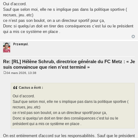
Oui d’accord.
Sauf que selon moi, elle ne s implique pas dans la politique sportive (
recrues, jeu..etc)
ce n’est pas son boulot, on a un directeur sportif pour ça,
Donc si quelqu’un doit en tirer des conséquences c’est lui ou le président
qui a mis ce système en place .
Przemysl.
Re: [RL] Hélène Schrub, directrice générale du FC Metz : « Je
suis convaincue que rien n'est terminé »
04 mars 2026, 13:38
M
e
s
s
Cactus a écrit :
a
g
Oui d’accord.
e
Sauf que selon moi, elle ne s implique pas dans la politique sportive (
recrues, jeu..etc)
ce n’est pas son boulot, on a un directeur sportif pour ça,
Donc si quelqu’un doit en tirer des conséquences c’est lui ou le
président qui a mis ce système en place .
On est entièrement d'accord sur les responsabilités. Sauf que le président