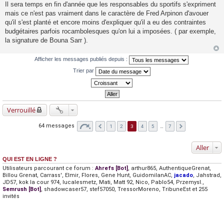
Il sera temps en fin d'année que les responsables du sportifs s'expriment
mais ce n'est pas vraiment dans le caractère de Fred Arpinon d'avouer
qu'il s'est planté et encore moins d'expliquer qu'il a eu des contraintes
budgétaires parfois rocambolesques qu'on lui a imposées. ( par exemple,
la signature de Bouna Sarr ).
Afficher les messages publiés depuis :
Trier par
Verrouillé
64 messages
1
2
3
4
5
…
7
Aller
QUI EST EN LIGNE ?
Utilisateurs parcourant ce forum :
Ahrefs [Bot]
,
arthur865
,
AuthentiqueGrenat
,
Billou Grenat
,
Carrass'
,
Elmir
,
Flores
,
Gene Hunt
,
GuidomilanAC
,
jacado
,
Jahstrad
,
JD57
,
kok la cour 974
,
lucalesmetz
,
Mati
,
Matt 92
,
Nico
,
Pablo54
,
Przemysl.
,
Semrush [Bot]
,
shadowcaser57
,
stef57050
,
TressorMoreno
,
TribuneEst
et 255
invités