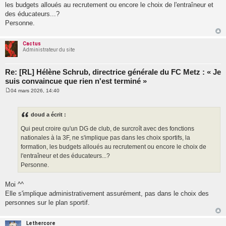
les budgets alloués au recrutement ou encore le choix de l'entraîneur et
des éducateurs...?
Personne.
Cactus
Administrateur du site
Re: [RL] Hélène Schrub, directrice générale du FC Metz : « Je
suis convaincue que rien n'est terminé »
04 mars 2026, 14:40
M
e
s
s
doud a écrit :
a
g
Qui peut croire qu'un DG de club, de surcroît avec des fonctions
e
nationales à la 3F, ne s'implique pas dans les choix sportifs, la
formation, les budgets alloués au recrutement ou encore le choix de
l'entraîneur et des éducateurs...?
Personne.
Moi ^^
Elle s'implique administrativement assurément, pas dans le choix des
personnes sur le plan sportif.
Lethercore