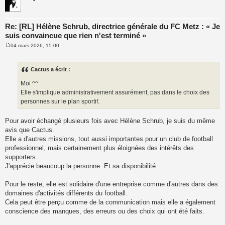
Re: [RL] Hélène Schrub, directrice générale du FC Metz : « Je
suis convaincue que rien n'est terminé »
04 mars 2026, 15:00
M
e
s
s
Cactus a écrit :
a
g
Moi ^^
e
Elle s'implique administrativement assurément, pas dans le choix des
personnes sur le plan sportif.
Pour avoir échangé plusieurs fois avec Hélène Schrub, je suis du même
avis que Cactus.
Elle a d'autres missions, tout aussi importantes pour un club de football
professionnel, mais certainement plus éloignées des intérêts des
supporters.
J'apprécie beaucoup la personne. Et sa disponibilité.
Pour le reste, elle est solidaire d'une entreprise comme d'autres dans des
domaines d'activités différents du football.
Cela peut être perçu comme de la communication mais elle a également
conscience des manques, des erreurs ou des choix qui ont été faits.