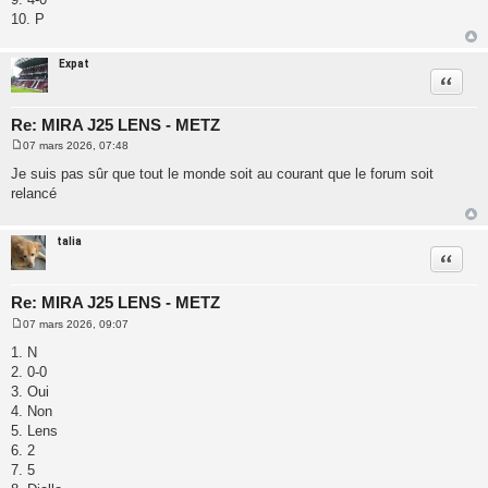
10. P
Expat
Citatio
Re: MIRA J25 LENS - METZ
07 mars 2026, 07:48
M
e
Je suis pas sûr que tout le monde soit au courant que le forum soit
s
relancé
s
a
g
e
talia
Citatio
Re: MIRA J25 LENS - METZ
07 mars 2026, 09:07
M
e
1. N
s
2. 0-0
s
a
3. Oui
g
4. Non
e
5. Lens
6. 2
7. 5