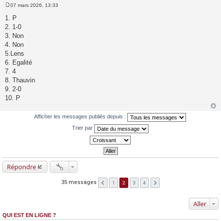
07 mars 2026, 13:33
M
e
1. P
s
2. 1-0
s
a
3. Non
g
4. Non
e
5.Lens
6. Egalité
7. 4
8. Thauvin
9. 2-0
10. P
Afficher les messages publiés depuis :
Trier par
Répondre
35 messages
1
2
3
4
Aller
QUI EST EN LIGNE ?