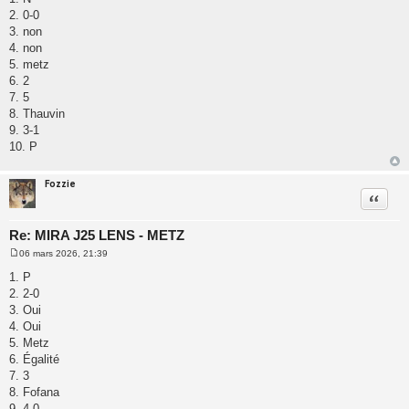
s
2. 0-0
s
a
3. non
g
4. non
e
5. metz
6. 2
7. 5
8. Thauvin
9. 3-1
10. P
Fozzie
Citatio
Re: MIRA J25 LENS - METZ
06 mars 2026, 21:39
M
e
1. P
s
2. 2-0
s
a
3. Oui
g
4. Oui
e
5. Metz
6. Égalité
7. 3
8. Fofana
9. 4-0