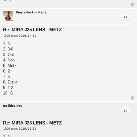
Pierre-lost-in-Paris
Citatio
Re: MIRA J25 LENS - METZ
06 mars 2026, 14:41
M
e
1. N
s
2. 0-0
s
a
3. Oui
g
4. Non
e
5. Metz
6. 2
7. 5
8. Diallo
9. 1-2
10. G
mathiasmbc
Citatio
Re: MIRA J25 LENS - METZ
06 mars 2026, 16:53
M
e
1. N