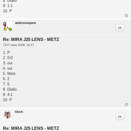
8. Diallo
9. 1-1
10. P
ambroisepare
Citatio
Re: MIRA J25 LENS - METZ
07 mars 2026, 11:17
M
e
1. P
s
2. 0-0
s
a
3. oui
g
4. oui
e
5. Metz
6. 2
7. 5
8. Diallo
9. 4-1
10. P
tihoti
Citatio
Re: MIRA J25 LENS - METZ