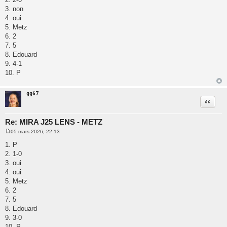
s
a
3. non
g
4. oui
e
5. Metz
6. 2
7. 5
8. Edouard
9. 4-1
10. P
gg67
Citatio
Re: MIRA J25 LENS - METZ
05 mars 2026, 22:13
M
e
1. P
s
2. 1-0
s
a
3. oui
g
4. oui
e
5. Metz
6. 2
7. 5
8. Edouard
9. 3-0
10. P