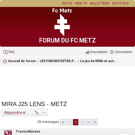
INFOS
WEB TV
BILLETTERIE
BOUTIQUE
FORUM DU FC METZ
FAQ
Inscription
Connexion
Accueil du forum
LES FORUMS EXTRA-FOOT ET LES JEUX
Le jeu de MIRA et autres jeux de pronos
MIRA J25 LENS - METZ
Répondre
35 messages
1
2
3
4
TressorMoreno