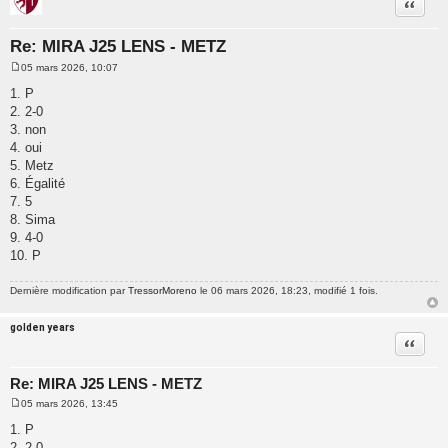
Citatio
Re: MIRA J25 LENS - METZ
05 mars 2026, 10:07
M
e
1. P
s
2. 2-0
s
a
3. non
g
4. oui
e
5. Metz
6. Égalité
7. 5
8. Sima
9. 4-0
10. P
Dernière modification par
TressorMoreno
le 06 mars 2026, 18:23, modifié 1 fois.
golden years
Citatio
Re: MIRA J25 LENS - METZ
05 mars 2026, 13:45
M
e
1. P
s
2. 2-0