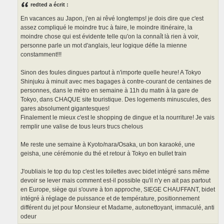
s
redted a écrit :
a
g
En vacances au Japon, j'en ai rêvé longtemps! je dois dire que c'est
e
assez compliqué le moindre truc à faire, le moindre itinéraire, la
moindre chose qui est évidente telle qu'on la connaît là rien à voir,
personne parle un mot d'anglais, leur logique défie la mienne
constamment!!!
Sinon des foules dingues partout à n'importe quelle heure! A Tokyo
Shinjuku à minuit avec mes bagages à contre-courant de centaines de
personnes, dans le métro en semaine à 11h du matin à la gare de
Tokyo, dans CHAQUE site touristique. Des logements minuscules, des
gares absolument gigantesques!
Finalement le mieux c'est le shopping de dingue et la nourriture! Je vais
remplir une valise de tous leurs trucs chelous
Me reste une semaine à Kyoto/nara/Osaka, un bon karaoké, une
geisha, une cérémonie du thé et retour à Tokyo en bullet train
J'oubliais le top du top c'est les toilettes avec bidet intégré sans même
devoir se lever mais comment est-il possible qu'il n'y en ait pas partout
en Europe, siège qui s'ouvre à ton approche, SIEGE CHAUFFANT, bidet
intégré à réglage de puissance et de température, positionnement
différent du jet pour Monsieur et Madame, autonettoyant, immaculé, anti
odeur