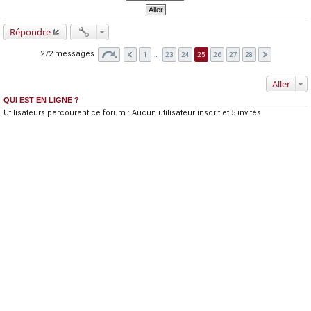
Répondre
272 messages
1
…
23
24
25
26
27
28
Aller
QUI EST EN LIGNE ?
Utilisateurs parcourant ce forum : Aucun utilisateur inscrit et 5 invités