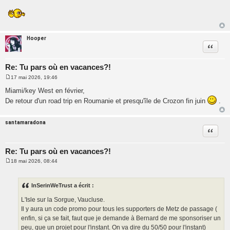
Hooper
Citatio
Re: Tu pars où en vacances?!
17 mai 2026, 19:46
M
e
Miami/key West en février,
s
De retour d'un road trip en Roumanie et presqu'île de Crozon fin juin
.
s
a
g
e
santamaradona
Citatio
Re: Tu pars où en vacances?!
18 mai 2026, 08:44
M
e
s
s
InSerinWeTrust a écrit :
a
g
L'Isle sur la Sorgue, Vaucluse.
e
Il y aura un code promo pour tous les supporters de Metz de passage (
enfin, si ça se fait, faut que je demande à Bernard de me sponsoriser un
peu, que un projet pour l'instant. On va dire du 50/50 pour l'instant)