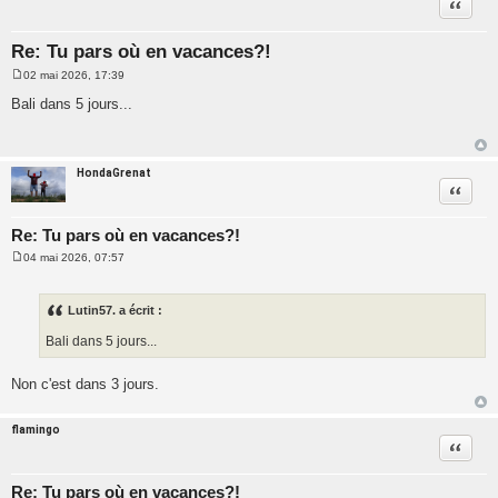
Citatio
Re: Tu pars où en vacances?!
02 mai 2026, 17:39
M
e
Bali dans 5 jours...
s
s
a
g
e
HondaGrenat
Citatio
Re: Tu pars où en vacances?!
04 mai 2026, 07:57
M
e
s
s
Lutin57. a écrit :
a
g
Bali dans 5 jours...
e
Non c'est dans 3 jours.
flamingo
Citatio
Re: Tu pars où en vacances?!