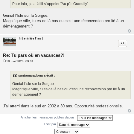
Pour info, ça a failli s"appeler "Au p'tit Graoully"
Génial l'Isle sur la Sorgue.
Magnifique ville, tu es de là bas ou c'est une réconversion pro lié à un
déménagement ?
InSerinWeTrust
Citatio
Re: Tu pars où en vacances?!
18 mai 2026, 09:01
M
e
s
s
santamaradona a écrit :
a
g
Génial l'Isle sur la Sorgue.
e
Magnifique ville, tu es de là bas ou c'est une réconversion pro lié à un
déménagement ?
J'ai atterri dans le sud en 2002 à 30 ans. Opportunité professionnelle.
Afficher les messages publiés depuis :
Trier par