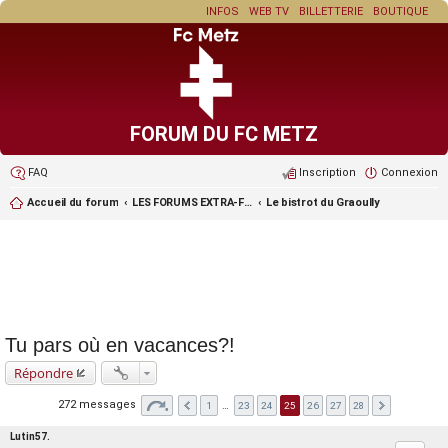
INFOS
WEB TV
BILLETTERIE
BOUTIQUE
FORUM DU FC METZ
FAQ
Inscription
Connexion
Accueil du forum
LES FORUMS EXTRA-FOOT ET LES JEUX
Le bistrot du Graoully
Tu pars où en vacances?!
Répondre
272 messages
1
…
23
24
25
26
27
28
Lutin57.