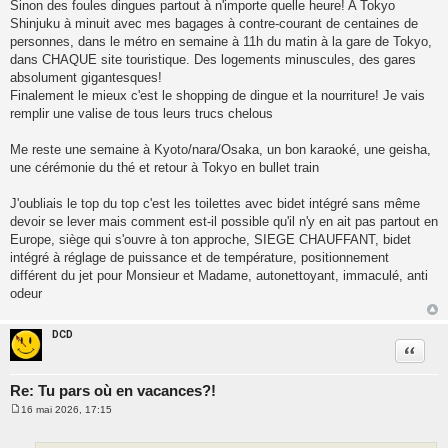
Sinon des foules dingues partout à n'importe quelle heure! A Tokyo
Shinjuku à minuit avec mes bagages à contre-courant de centaines de
personnes, dans le métro en semaine à 11h du matin à la gare de Tokyo,
dans CHAQUE site touristique. Des logements minuscules, des gares
absolument gigantesques!
Finalement le mieux c'est le shopping de dingue et la nourriture! Je vais
remplir une valise de tous leurs trucs chelous
Me reste une semaine à Kyoto/nara/Osaka, un bon karaoké, une geisha,
une cérémonie du thé et retour à Tokyo en bullet train
J'oubliais le top du top c'est les toilettes avec bidet intégré sans même
devoir se lever mais comment est-il possible qu'il n'y en ait pas partout en
Europe, siège qui s'ouvre à ton approche, SIEGE CHAUFFANT, bidet
intégré à réglage de puissance et de température, positionnement
différent du jet pour Monsieur et Madame, autonettoyant, immaculé, anti
odeur
DCD
Citatio
Re: Tu pars où en vacances?!
16 mai 2026, 17:15
M
e
s