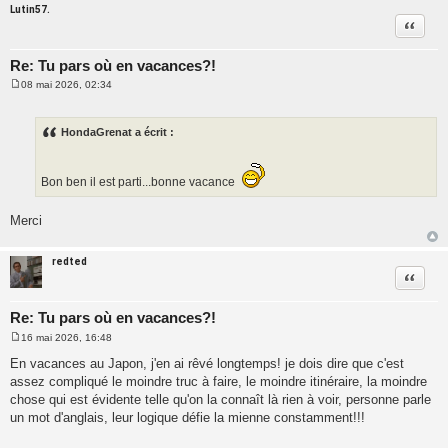
Lutin57.
Citatio
Re: Tu pars où en vacances?!
08 mai 2026, 02:34
M
e
s
s
HondaGrenat a écrit :
a
g
e
Bon ben il est parti...bonne vacance
Merci
redted
Citatio
Re: Tu pars où en vacances?!
16 mai 2026, 16:48
M
e
En vacances au Japon, j'en ai rêvé longtemps! je dois dire que c'est
s
assez compliqué le moindre truc à faire, le moindre itinéraire, la moindre
s
a
chose qui est évidente telle qu'on la connaît là rien à voir, personne parle
g
un mot d'anglais, leur logique défie la mienne constamment!!!
e