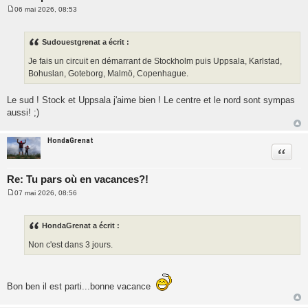
06 mai 2026, 08:53
M
e
s
s
Sudouestgrenat a écrit :
a
g
Je fais un circuit en démarrant de Stockholm puis Uppsala, Karlstad,
e
Bohuslan, Goteborg, Malmö, Copenhague.
Le sud ! Stock et Uppsala j'aime bien ! Le centre et le nord sont sympas
aussi! ;)
HondaGrenat
Citatio
Re: Tu pars où en vacances?!
07 mai 2026, 08:56
M
e
s
s
HondaGrenat a écrit :
a
g
Non c'est dans 3 jours.
e
Bon ben il est parti...bonne vacance