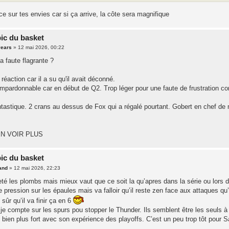
e sur tes envies car si ça arrive, la côte sera magnifique
pic du basket
years
»
12 mai 2026, 00:22
 faute flagrante ?
 réaction car il a su qu'il avait déconné.
mpardonnable car en début de Q2. Trop léger pour une faute de frustration 
tastique. 2 crans au dessus de Fox qui a régalé pourtant. Gobert en chef de
N VOIR PLUS
pic du basket
and
»
12 mai 2026, 22:23
 les plombs mais mieux vaut que ce soit la qu’apres dans la série ou lors de 
pression sur les épaules mais va falloir qu’il reste zen face aux attaques qu’i
s sûr qu’il va finir ça en 6
je compte sur les spurs pou stopper le Thunder. Ils semblent être les seuls à p
bien plus fort avec son expérience des playoffs. C’est un peu trop tôt pour 