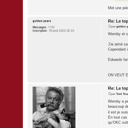
Met une pièc
Re: Le to
golden years
par
golden 
Messages :
1153
M
Inscription :
18 août 2020, 05:20
e
Wemby et sa
s
s
a
J'ai aimé sa
g
Cependant i
e
Edwards fan
ON VEUT E
Re: Le to
par
Toni Tru
M
e
Wemby a peté
s
beaucoup de 
s
a
il est je sui
g
En tout cas 
e
qu’OKC soit 