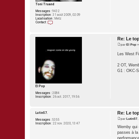
Toni Truand
Messages :
9432
Inscription :
31 août 2009, 02:09
Localisation :
Metz
Contact :
C
o
n
t
Re: Le to
a
par
El Pop
c
M
t
e
e
Les West Fi
s
r
s
T
a
o
2 OT, Wemby
g
n
e
G1 : OKC-S
i
T
r
u
a
El Pop
n
Messages :
2084
d
Inscription :
26 oct. 2017, 19:56
Re: Le to
Lutin57.
par
Lutin57.
Messages :
5355
M
Inscription :
22 nov. 2020, 13:47
e
Wemby qui cl
s
passes à la 
s
a
performance 