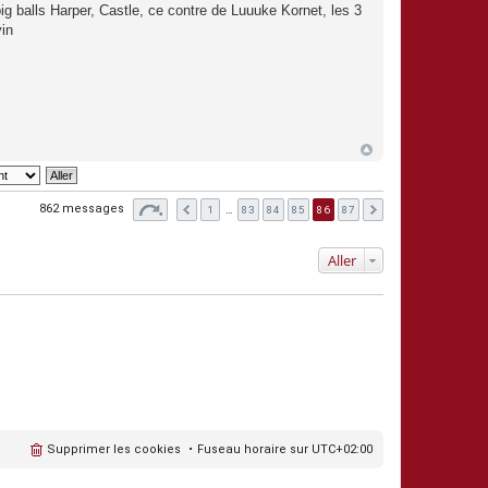
 balls Harper, Castle, ce contre de Luuuke Kornet, les 3
in
862 messages
1
…
83
84
85
86
87
Aller
Supprimer les cookies
Fuseau horaire sur
UTC+02:00