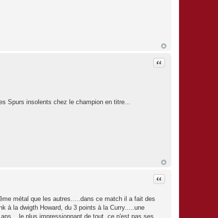
Citation
 Spurs insolents chez le champion en titre...
Citation
ême métal que les autres.....dans ce match il a fait des
 à la dwigth Howard, du 3 points à la Curry.....une
ans....le plus impressionnant de tout, ce n'est pas ses