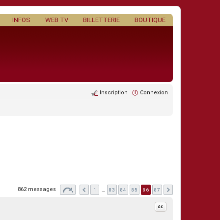
INFOS
WEB TV
BILLETTERIE
BOUTIQUE
Inscription
Connexion
862 messages
1
…
83
84
85
86
87
Citation