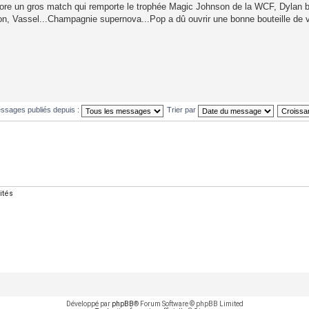
e un gros match qui remporte le trophée Magic Johnson de la WCF, Dylan big
on, Vassel...Champagnie supernova...Pop a dû ouvrir une bonne bouteille de v
essages publiés depuis :
Trier par
ités
Développé par
phpBB
® Forum Software © phpBB Limited