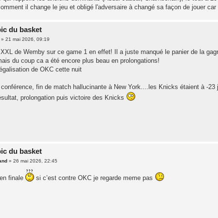
comment il change le jeu et obligé l'adversaire à changé sa façon de jouer car 
pic du basket
»
21 mai 2026, 09:19
XXL de Wemby sur ce game 1 en effet! Il a juste manqué le panier de la gagne
ais du coup ca a été encore plus beau en prolongations!
égalisation de OKC cette nuit
 conférence, fin de match hallucinante à New York....les Knicks étaient à -23 je
sultat, prolongation puis victoire des Knicks
pic du basket
and
»
26 mai 2026, 22:45
en finale
si c’est contre OKC je regarde meme pas