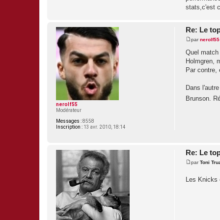
g
stats,c'est 
e
Re: Le to
par
nerolf55
M
e
Quel match 
s
Holmgren, m
s
a
Par contre, 
g
e
Dans l'autre
Brunson. Ré
nerolf55
Modérateur
Messages :
8558
Inscription :
13 avr. 2010, 18:14
Re: Le to
par
Toni Tru
M
e
Les Knicks 
s
s
a
g
e