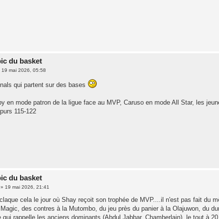
pic du basket
»
19 mai 2026, 05:58
nals qui partent sur des bases
 en mode patron de la ligue face au MVP, Caruso en mode All Star, les jeunes
purs 115-122
pic du basket
»
19 mai 2026, 21:41
aque cela le jour où Shay reçoit son trophée de MVP....il n'est pas fait du m
Magic, des contres à la Mutombo, du jeu près du panier à la Olajuwon, du dunk
qui rappelle les anciens dominants (Abdul Jabbar, Chamberlain), le tout à 20 