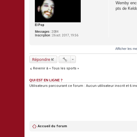
a
Wemby encor
g
pts de Keld
e
El Pop
Messages :
2084
Inscription :
26 oct. 2017, 19:56
Afficher les m
Répondre
Revenir à « Tous les sports »
QUI EST EN LIGNE ?
Utilisateurs parcourant ce forum : Aucun utilisateur inscrit et 6 inv
Accueil du forum