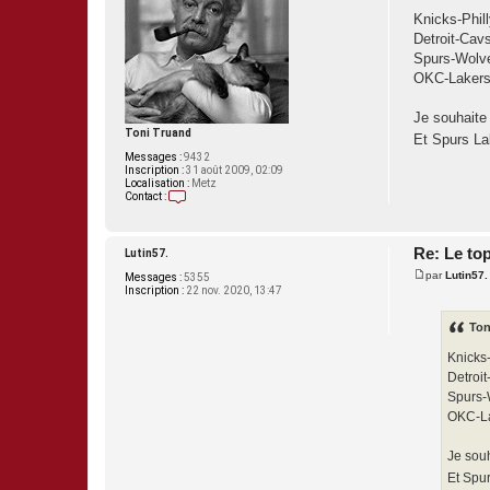
M
e
Knicks-Phill
s
Detroit-Cav
s
a
Spurs-Wolv
g
OKC-Lakers 
e
Je souhaite 
Toni Truand
Et Spurs La
Messages :
9432
Inscription :
31 août 2009, 02:09
Localisation :
Metz
Contact :
C
o
n
t
Re: Le to
Lutin57.
a
par
Lutin57.
c
Messages :
5355
M
t
Inscription :
22 nov. 2020, 13:47
e
e
s
r
s
Ton
T
a
o
g
n
Knicks-
e
i
Detroit
T
r
Spurs-
u
OKC-La
a
n
d
Je souh
Et Spur