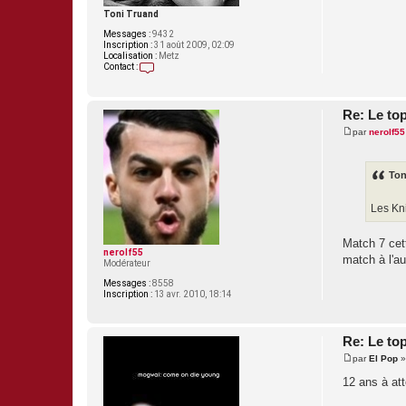
Toni Truand
Messages :
9432
Inscription :
31 août 2009, 02:09
Localisation :
Metz
Contact :
C
o
n
t
Re: Le to
a
par
nerolf55
c
M
t
e
e
s
r
s
Ton
T
a
o
g
n
e
Les Kni
i
T
r
u
Match 7 cett
nerolf55
a
match à l'au
Modérateur
n
d
Messages :
8558
Inscription :
13 avr. 2010, 18:14
Re: Le to
par
El Pop
M
e
12 ans à att
s
s