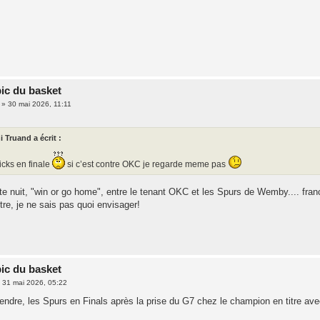
pic du basket
»
30 mai 2026, 11:11
i Truand a écrit :
cks en finale
si c’est contre OKC je regarde meme pas
e nuit, "win or go home", entre le tenant OKC et les Spurs de Wemby.... franc
tre, je ne sais pas quoi envisager!
pic du basket
»
31 mai 2026, 05:22
endre, les Spurs en Finals après la prise du G7 chez le champion en titre ave