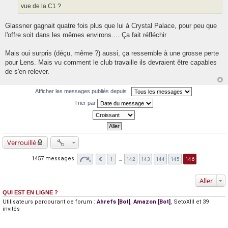
vue de la C1 ?
Glassner gagnait quatre fois plus que lui à Crystal Palace, pour peu que
l'offre soit dans les mêmes environs.... Ça fait réfléchir
Mais oui surpris (déçu, même ?) aussi, ça ressemble à une grosse perte
pour Lens. Mais vu comment le club travaille ils devraient être capables
de s'en relever.
Afficher les messages publiés depuis :
Trier par
Verrouillé
1457 messages
1
…
142
143
144
145
146
Aller
QUI EST EN LIGNE ?
Utilisateurs parcourant ce forum :
Ahrefs [Bot]
,
Amazon [Bot]
,
SetoXIII
et 39
invités