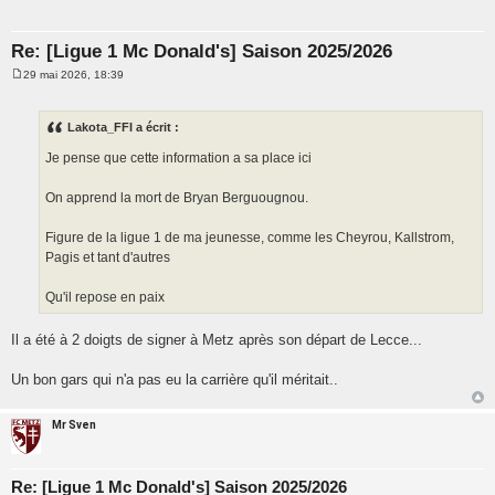
Re: [Ligue 1 Mc Donald's] Saison 2025/2026
29 mai 2026, 18:39
M
e
s
s
Lakota_FFI a écrit :
a
g
Je pense que cette information a sa place ici
e
On apprend la mort de Bryan Berguougnou.
Figure de la ligue 1 de ma jeunesse, comme les Cheyrou, Kallstrom,
Pagis et tant d'autres
Qu'il repose en paix
Il a été à 2 doigts de signer à Metz après son départ de Lecce...
Un bon gars qui n'a pas eu la carrière qu'il méritait..
Mr Sven
Re: [Ligue 1 Mc Donald's] Saison 2025/2026