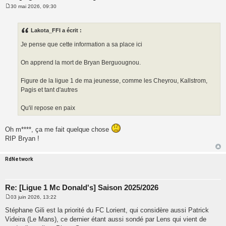
30 mai 2026, 09:30
M
e
s
s
Lakota_FFI a écrit :
a
g
Je pense que cette information a sa place ici
e
On apprend la mort de Bryan Berguougnou.
Figure de la ligue 1 de ma jeunesse, comme les Cheyrou, Kallstrom,
Pagis et tant d'autres
Qu'il repose en paix
Oh m****, ça me fait quelque chose
RIP Bryan !
RdNetwork
Re: [Ligue 1 Mc Donald's] Saison 2025/2026
03 juin 2026, 13:22
M
e
Stéphane Gili est la priorité du FC Lorient, qui considère aussi Patrick
s
Videira (Le Mans), ce dernier étant aussi sondé par Lens qui vient de
s
a