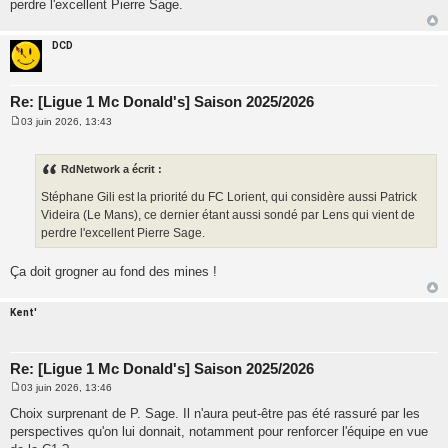
perdre l'excellent Pierre Sage.
g
e
DCD
Re: [Ligue 1 Mc Donald's] Saison 2025/2026
03 juin 2026, 13:43
M
e
s
s
RdNetwork a écrit :
a
g
Stéphane Gili est la priorité du FC Lorient, qui considère aussi Patrick
e
Videira (Le Mans), ce dernier étant aussi sondé par Lens qui vient de
perdre l'excellent Pierre Sage.
Ça doit grogner au fond des mines !
Kent'
Re: [Ligue 1 Mc Donald's] Saison 2025/2026
03 juin 2026, 13:46
M
e
Choix surprenant de P. Sage. Il n'aura peut-être pas été rassuré par les
s
perspectives qu'on lui donnait, notamment pour renforcer l'équipe en vue
s
a