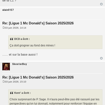
de la C1 ?
g
e
alain0157
Re: [Ligue 1 Mc Donald's] Saison 2025/2026
03 juin 2026, 14:14
M
e
s
s
DCD a écrit :
a
g
Ça doit grogner au fond des mines !
e
...... et sur la base aussi !
SkeeterBoy
Re: [Ligue 1 Mc Donald's] Saison 2025/2026
03 juin 2026, 15:10
M
e
s
s
Kent' a écrit :
a
g
Choix surprenant de P. Sage. Il n'aura peut-être pas été rassuré par les
e
perspectives qu'on lui donnait, notamment pour renforcer l'équipe en