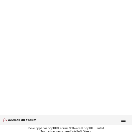
Accueil du forum
Développé par
phpBB
® Forum Software © phpBB Limited
Traduction française officielle
©
Qiaeru