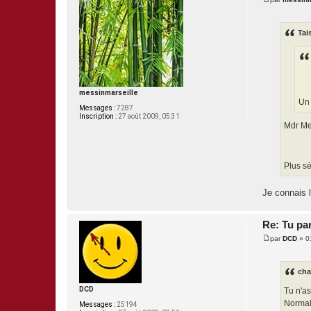
M
e
s
s
Tais
a
g
e
messinmarseille
Un 
Messages :
7287
Inscription :
27 août 2009, 05:31
Mdr Me
Plus sé
Je connais l
Re: Tu pa
par
DCD
»
0
M
e
s
s
cha
a
g
DCD
Tu n'as
e
Normal
Messages :
25194