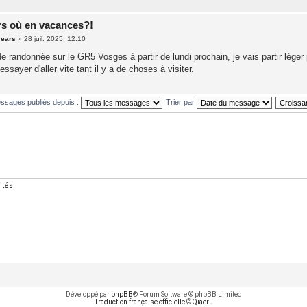
rs où en vacances?!
years
»
28 juil. 2025, 12:10
de randonnée sur le GR5 Vosges à partir de lundi prochain, je vais partir léger
essayer d'aller vite tant il y a de choses à visiter.
essages publiés depuis :
Trier par
ités
Développé par
phpBB
® Forum Software © phpBB Limited
Traduction française officielle
©
Qiaeru