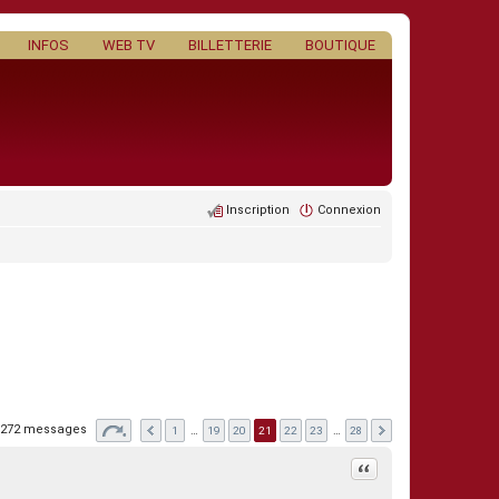
INFOS
WEB TV
BILLETTERIE
BOUTIQUE
Inscription
Connexion
272 messages
1
…
19
20
21
22
23
…
28
Citation