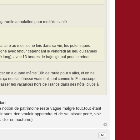
e garantie annulation pour motif de santé.
 à faire au moins une fois dans sa vie, les polémiques
etagne avec retour cependant le vendredi au lieu du samedi
é long), avec 13 heures de trajet global pour le retour
er car on a quand même 10h de route pour y aller, et on ne
Mais ça nous intéresse vraiment, tout comme le Futuroscope.
 passer les vacances hors de France dans des hôtel clubs à
dant
 notion de patrimoine reste vague malgré tout,tout étant
 sans rien vouloir apprendre et de se laisser porté, voir
 d'or en nocturne)
Citation