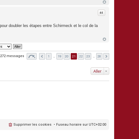
Citation
 pour doubler les étapes entre Schirmeck et le col de la
272 messages
1
…
19
20
21
22
23
…
28
Aller
Supprimer les cookies
Fuseau horaire sur
UTC+02:00