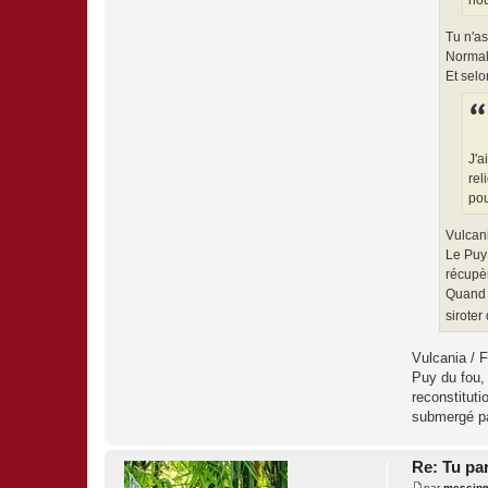
Tu n'as
Normal
Et selo
J'a
rel
pou
Vulcani
Le Puy 
récupèr
Quand l
siroter
Vulcania / F
Puy du fou, 
reconstituti
submergé par
Re: Tu pa
par
messinm