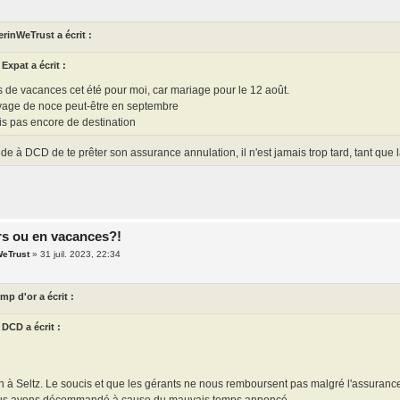
erinWeTrust a écrit :
Expat a écrit :
 de vacances cet été pour moi, car mariage pour le 12 août.
age de noce peut-être en septembre
s pas encore de destination
 à DCD de te prêter son assurance annulation, il n'est jamais trop tard, tant que la b
rs ou en vacances?!
WeTrust
»
31 juil. 2023, 22:34
mp d'or a écrit :
DCD a écrit :
 à Seltz. Le soucis et que les gérants ne nous remboursent pas malgré l'assurance
us avons décommandé à cause du mauvais temps annoncé.