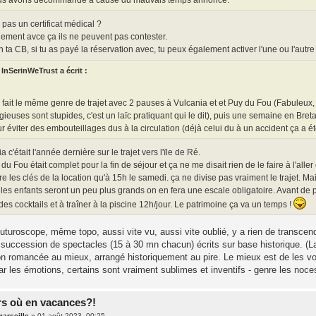
 pas un certificat médical ?
ement avce ça ils ne peuvent pas contester.
n ta CB, si tu as payé la réservation avec, tu peux également activer l'une ou l'autr
InSerinWeTrust a écrit :
i fait le même genre de trajet avec 2 pauses à Vulcania et et Puy du Fou (Fabuleux,
igieuses sont stupides, c'est un laïc pratiquant qui le dit), puis une semaine en Br
r éviter des embouteillages dus à la circulation (déjà celui du à un accident ça a ét
a c'était l'année dernière sur le trajet vers l'ïle de Ré.
du Fou était complet pour la fin de séjour et ça ne me disait rien de le faire à l'all
e les clés de la location qu'à 15h le samedi. ça ne divise pas vraiment le trajet. 
es enfants seront un peu plus grands on en fera une escale obligatoire. Avant de
 des cocktails et à traîner à la piscine 12h/jour. Le patrimoine ça va un temps !
uturoscope, même topo, aussi vite vu, aussi vite oublié, y a rien de transcen
succession de spectacles (15 à 30 mn chacun) écrits sur base historique. (La
on romancée au mieux, arrangé historiquement au pire. Le mieux est de les voir
 les émotions, certains sont vraiment sublimes et inventifs - genre les noces
rs où en vacances?!
arseille
»
01 août 2023, 00:25