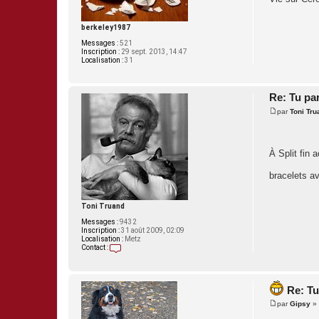
a
g
e
berkeley1987
Messages :
521
Inscription :
29 sept. 2013, 14:47
Localisation :
31
Re: Tu pa
par
Toni Tru
M
e
s
s
À Split fin 
a
g
e
bracelets 
Toni Truand
Messages :
9432
Inscription :
31 août 2009, 02:09
Localisation :
Metz
Contact :
C
o
n
t
Re: Tu
a
c
par
Gipsy
»
t
M
e
e