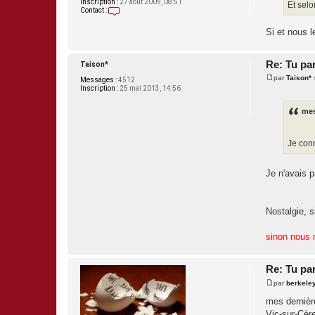
Inscription :
27 août 2009, 08:51
Et selo
Contact :
C
o
Si et nous 
n
t
a
c
Re: Tu pa
Taison*
t
par
Taison*
e
Messages :
4512
M
r
Inscription :
25 mai 2013, 14:56
e
D
s
C
s
mes
D
a
g
e
Je conn
Je n'avais p
Nostalgie, s
sinon nous 
Re: Tu pa
par
berkele
M
e
mes dernièr
s
Vic-sur-Cèr
s