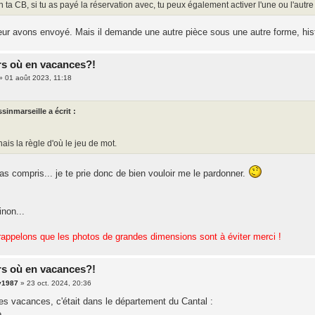
n ta CB, si tu as payé la réservation avec, tu peux également activer l'une ou l'autr
leur avons envoyé. Mais il demande une autre pièce sous une autre forme, hist
rs où en vacances?!
»
01 août 2023, 11:18
sinmarseille a écrit :
ais la règle d'où le jeu de mot.
as compris... je te prie donc de bien vouloir me le pardonner.
inon...
rappelons que les photos de grandes dimensions sont à éviter merci !
rs où en vacances?!
y1987
»
23 oct. 2024, 20:36
es vacances, c'était dans le département du Cantal :
e