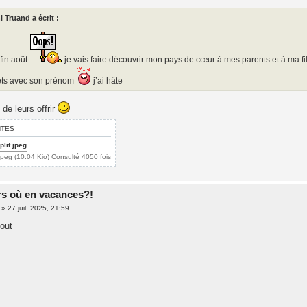
i Truand a écrit :
fin août
je vais faire découvrir mon pays de cœur à mes parents et à ma fi
ets avec son prénom
j’ai hâte
 de leurs offrir
NTES
jpeg (10.04 Kio) Consulté 4050 fois
rs où en vacances?!
»
27 juil. 2025, 21:59
Aout