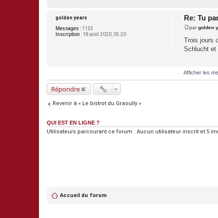
Re: Tu pa
golden years
par
golden 
Messages :
1153
M
Inscription :
18 août 2020, 05:20
e
Trois jours 
s
Schlucht et 
s
a
g
e
Afficher les m
Répondre
Revenir à « Le bistrot du Graoully »
QUI EST EN LIGNE ?
Utilisateurs parcourant ce forum : Aucun utilisateur inscrit et 5 inv
Accueil du forum