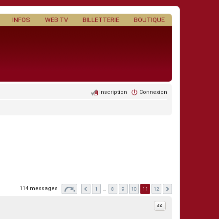
INFOS
WEB TV
BILLETTERIE
BOUTIQUE
Inscription
Connexion
114 messages
1
…
8
9
10
11
12
Citation