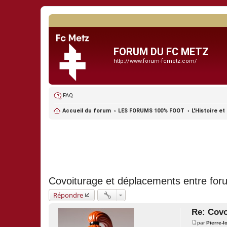
FORUM DU FC METZ
http://www.forum-fcmetz.com/
FAQ
Accueil du forum
LES FORUMS 100% FOOT
L'Histoire et
Covoiturage et déplacements entre for
Répondre
Re: Covo
par
Pierre-l