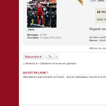
par
_Chris.
M
e
s
s
Nic
a
g
salut,
e
Regarde tes 
_Chris.
Messages :
13138
Dernière modif
Inscription :
31 août 2010, 20:32
Raison :
Modif
Afficher les m
Répondre
Revenir à « L'Histoire et la vie en grenat »
QUI EST EN LIGNE ?
Utilisateurs parcourant ce forum : Aucun utilisateur inscrit et 4 inv