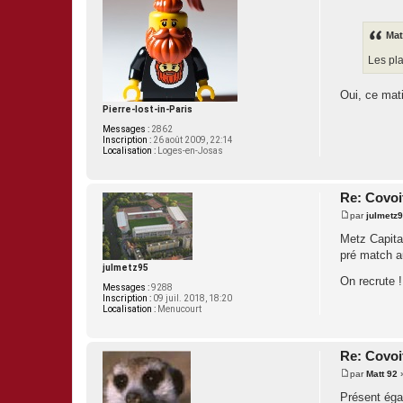
M
e
s
s
Matt
a
g
Les pl
e
Oui, ce matin
Pierre-lost-in-Paris
Messages :
2862
Inscription :
26 août 2009, 22:14
Localisation :
Loges-en-Josas
Re: Covoi
par
julmetz
M
e
Metz Capita
s
pré match a
s
a
julmetz95
g
On recrute !
Messages :
9288
e
Inscription :
09 juil. 2018, 18:20
Localisation :
Menucourt
Re: Covoi
par
Matt 92
M
e
Présent éga