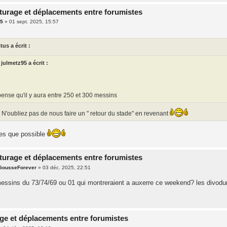
turage et déplacements entre forumistes
95
»
01 sept. 2025, 15:57
tus a écrit :
julmetz95 a écrit :
pense qu'il y aura entre 250 et 300 messins
 N'oubliez pas de nous faire un " retour du stade" en revenant
des que possible
turage et déplacements entre forumistes
GousseForever
»
03 déc. 2025, 22:51
messins du 73/74/69 ou 01 qui montreraient a auxerre ce weekend? les divod
ge et déplacements entre forumistes