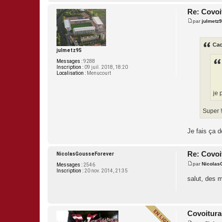
Re: Covoi
par
julmetz
M
e
s
s
Cac
a
julmetz95
g
Messages :
9288
e
Inscription :
09 juil. 2018, 18:20
Localisation :
Menucourt
je 
Super !
Je fais ça 
Re: Covoi
NicolasGousseForever
par
Nicolas
Messages :
2546
M
Inscription :
20 nov. 2014, 21:35
e
salut, des 
s
s
a
g
e
Covoitura