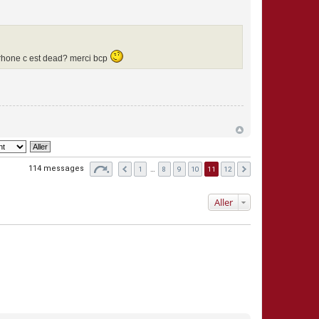
urhone c est dead? merci bcp
114 messages
1
…
8
9
10
11
12
Aller