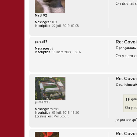
s
On devrait 
s
a
g
e
Matt 92
Messages :
109
Inscription :
22 juil. 2019, 09:08
Re: Covoi
garaa57
par
garaa57
Messages :
5
M
Inscription :
15 mars 2024, 16:36
e
On y sera au
s
s
a
g
e
Re: Covoi
par
julmetz
M
e
s
s
gar
a
julmetz95
g
On y se
Messages :
9288
e
Inscription :
09 juil. 2018, 18:20
Localisation :
Menucourt
je pense qu'
Re: Covoi