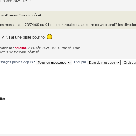
»
04 déc. 2025, 12:10
olasGousseForever a écrit :
 des messins du 73/74/69 ou 01 qui montreraient a auxerre ce weekend? les divod
MP, j’ai une piste pour toi
ication par
nerolf55
le 04 déc. 2025, 19:18, modifié 1 fois.
 titre suite message déplacé
essages publiés depuis :
Trier par
ités