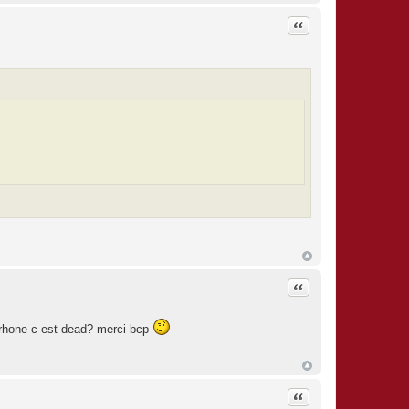
Citation
Citation
urhone c est dead? merci bcp
Citation