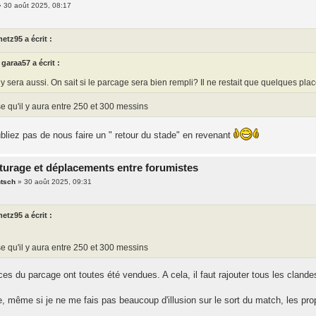
»
30 août 2025, 08:17
metz95 a écrit :
garaa57 a écrit :
y sera aussi. On sait si le parcage sera bien rempli? Il ne restait que quelques pla
e qu'il y aura entre 250 et 300 messins
bliez pas de nous faire un " retour du stade" en revenant
turage et déplacements entre forumistes
ntsch
»
30 août 2025, 09:31
metz95 a écrit :
e qu'il y aura entre 250 et 300 messins
es du parcage ont toutes été vendues. A cela, il faut rajouter tous les clande
e, même si je ne me fais pas beaucoup d'illusion sur le sort du match, les pro