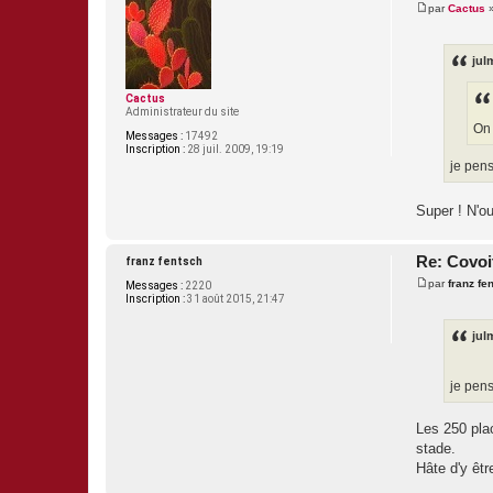
par
Cactus
M
e
s
s
jul
a
g
e
Cactus
Administrateur du site
On 
Messages :
17492
Inscription :
28 juil. 2009, 19:19
je pens
Super ! N'ou
Re: Covoi
franz fentsch
par
franz fe
Messages :
2220
M
Inscription :
31 août 2015, 21:47
e
s
s
jul
a
g
e
je pens
Les 250 plac
stade.
Hâte d'y êtr