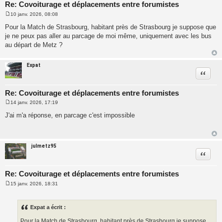
Re: Covoiturage et déplacements entre forumistes
10 janv. 2026, 08:08
M
e
Pour la Match de Strasbourg, habitant près de Strasbourg je suppose que
s
je ne peux pas aller au parcage de moi même, uniquement avec les bus
s
a
au départ de Metz ?
g
e
Expat
Citatio
Re: Covoiturage et déplacements entre forumistes
14 janv. 2026, 17:19
M
e
J'ai m'a réponse, en parcage c'est impossible
s
s
a
g
e
julmetz95
Citatio
Re: Covoiturage et déplacements entre forumistes
15 janv. 2026, 18:31
M
e
s
s
Expat a écrit :
a
g
Pour la Match de Strasbourg, habitant près de Strasbourg je suppose