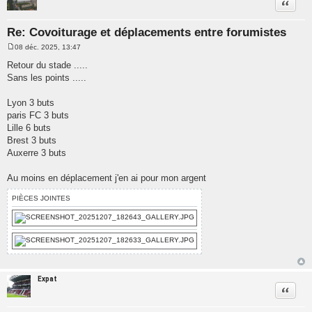
Citatio
Re: Covoiturage et déplacements entre forumistes
08 déc. 2025, 13:47
M
e
Retour du stade .....
s
Sans les points .....
s
a
g
Lyon 3 buts
e
paris FC 3 buts
Lille 6 buts
Brest 3 buts
Auxerre 3 buts
Au moins en déplacement j'en ai pour mon argent
PIÈCES JOINTES
Expat
Citatio