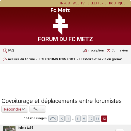
INFOS
WEB TV
BILLETTERIE
BOUTIQUE
FORUM DU FC METZ
FAQ
Inscription
Connexion
Accueil du forum
LES FORUMS 100% FOOT
L'Histoire et la vie en grenat
Covoiturage et déplacements entre forumistes
Répondre
114 messages
1
…
8
9
10
11
12
julmetz95