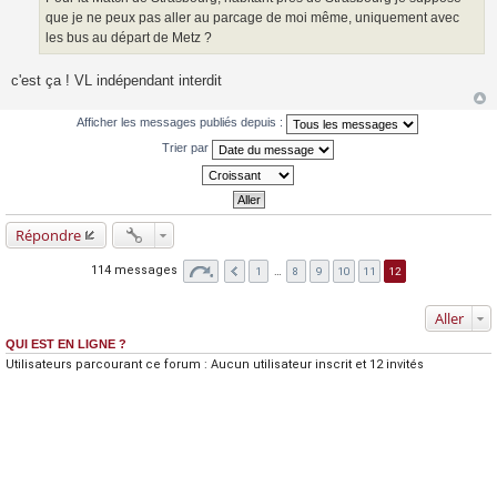
e
que je ne peux pas aller au parcage de moi même, uniquement avec
les bus au départ de Metz ?
c'est ça ! VL indépendant interdit
Afficher les messages publiés depuis :
Trier par
Répondre
114 messages
1
…
8
9
10
11
12
Aller
QUI EST EN LIGNE ?
Utilisateurs parcourant ce forum : Aucun utilisateur inscrit et 12 invités