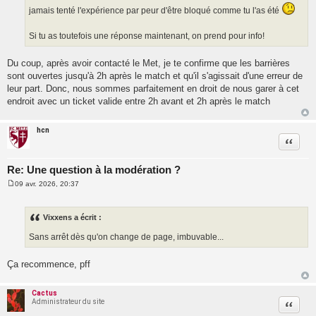
jamais tenté l'expérience par peur d'être bloqué comme tu l'as été
Si tu as toutefois une réponse maintenant, on prend pour info!
Du coup, après avoir contacté le Met, je te confirme que les barrières
sont ouvertes jusqu'à 2h après le match et qu'il s'agissait d'une erreur de
leur part. Donc, nous sommes parfaitement en droit de nous garer à cet
endroit avec un ticket valide entre 2h avant et 2h après le match
hcn
Citatio
Re: Une question à la modération ?
09 avr. 2026, 20:37
M
e
s
s
Vixxens a écrit :
a
g
Sans arrêt dès qu'on change de page, imbuvable...
e
Ça recommence, pff
Cactus
Administrateur du site
Citatio