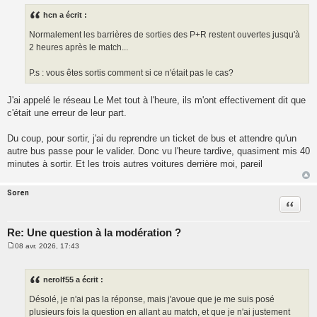
s
s
hcn a écrit :
a
g
Normalement les barrières de sorties des P+R restent ouvertes jusqu'à
e
2 heures après le match...
P.s : vous êtes sortis comment si ce n'était pas le cas?
J'ai appelé le réseau Le Met tout à l'heure, ils m'ont effectivement dit que
c'était une erreur de leur part.
Du coup, pour sortir, j'ai du reprendre un ticket de bus et attendre qu'un
autre bus passe pour le valider. Donc vu l'heure tardive, quasiment mis 40
minutes à sortir. Et les trois autres voitures derrière moi, pareil
Soren
Citatio
Re: Une question à la modération ?
08 avr. 2026, 17:43
M
e
s
s
nerolf55 a écrit :
a
g
Désolé, je n'ai pas la réponse, mais j'avoue que je me suis posé
e
plusieurs fois la question en allant au match, et que je n'ai justement