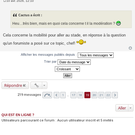
10 avr. 2026, 12:10
M
e
s
s
Cactus a écrit :
a
g
Heu…très bien, mais en quoi cela concerne t il la modération ?
e
Cela concerne la mobilité pour aller au stade, en réponse à la question
qu'un forumiste a posé sur ce topic, chef!
Afficher les messages publiés depuis :
Trier par
Répondre
219 messages
1
…
17
18
19
20
21
22
Aller
QUI EST EN LIGNE ?
Utilisateurs parcourant ce forum : Aucun utilisateur inscrit et 5 invités