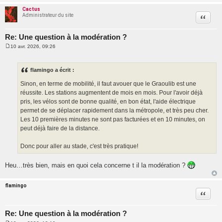
Cactus
Administrateur du site
Citatio
Re: Une question à la modération ?
10 avr. 2026, 09:26
M
e
s
s
flamingo a écrit :
a
g
Sinon, en terme de mobilité, il faut avouer que le Graoulib est une
e
réussite. Les stations augmentent de mois en mois. Pour l'avoir déjà
pris, les vélos sont de bonne qualité, en bon état, l'aide électrique
permet de se déplacer rapidement dans la métropole, et très peu cher.
Les 10 premières minutes ne sont pas facturées et en 10 minutes, on
peut déjà faire de la distance.
Donc pour aller au stade, c'est très pratique!
Heu…très bien, mais en quoi cela concerne t il la modération ?
flamingo
Citatio
Re: Une question à la modération ?