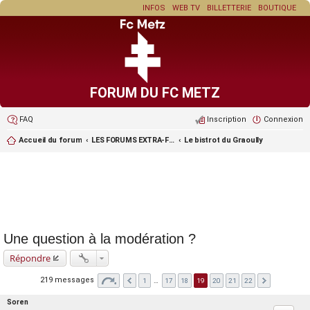
INFOS
WEB TV
BILLETTERIE
BOUTIQUE
FORUM DU FC METZ
FAQ
Inscription
Connexion
Accueil du forum
LES FORUMS EXTRA-FOOT ET LES JEUX
Le bistrot du Graoully
Une question à la modération ?
Répondre
219 messages
1
…
17
18
19
20
21
22
Soren