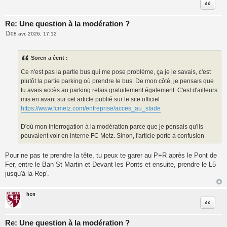
Citatio
Re: Une question à la modération ?
08 avr. 2026, 17:12
M
e
s
s
Soren a écrit :
a
g
Ce n'est pas la partie bus qui me pose problème, ça je le savais, c'est
e
plutôt la partie parking où prendre le bus. De mon côté, je pensais que
tu avais accès au parking relais gratuitement également. C'est d'ailleurs
mis en avant sur cet article publié sur le site officiel :
https://www.fcmetz.com/entreprise/acces_au_stade
D'où mon interrogation à la modération parce que je pensais qu'ils
pouvaient voir en interne FC Metz. Sinon, l'article porte à confusion
Pour ne pas te prendre la tête, tu peux te garer au P+R après le Pont de
Fer, entre le Ban St Martin et Devant les Ponts et ensuite, prendre le L5
jusqu'à la Rep'.
hcn
Citatio
Re: Une question à la modération ?