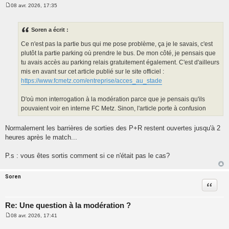
08 avr. 2026, 17:35
M
e
s
s
Soren a écrit :
a
g
Ce n'est pas la partie bus qui me pose problème, ça je le savais, c'est
e
plutôt la partie parking où prendre le bus. De mon côté, je pensais que
tu avais accès au parking relais gratuitement également. C'est d'ailleurs
mis en avant sur cet article publié sur le site officiel :
https://www.fcmetz.com/entreprise/acces_au_stade
D'où mon interrogation à la modération parce que je pensais qu'ils
pouvaient voir en interne FC Metz. Sinon, l'article porte à confusion
Normalement les barrières de sorties des P+R restent ouvertes jusqu'à 2
heures après le match...
P.s : vous êtes sortis comment si ce n'était pas le cas?
Soren
Citatio
Re: Une question à la modération ?
08 avr. 2026, 17:41
M
e