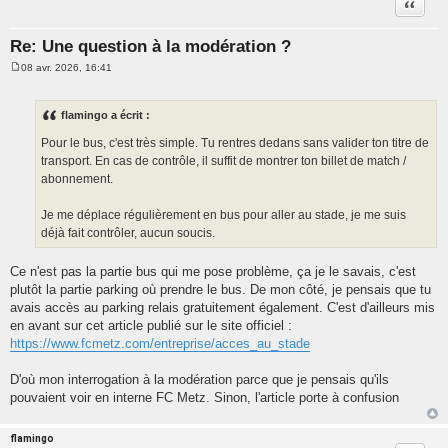
Citatio
Re: Une question à la modération ?
08 avr. 2026, 16:41
M
e
s
s
flamingo a écrit :
a
g
Pour le bus, c'est très simple. Tu rentres dedans sans valider ton titre de
e
transport. En cas de contrôle, il suffit de montrer ton billet de match /
abonnement.
Je me déplace régulièrement en bus pour aller au stade, je me suis
déjà fait contrôler, aucun soucis.
Ce n'est pas la partie bus qui me pose problème, ça je le savais, c'est
plutôt la partie parking où prendre le bus. De mon côté, je pensais que tu
avais accès au parking relais gratuitement également. C'est d'ailleurs mis
en avant sur cet article publié sur le site officiel :
https://www.fcmetz.com/entreprise/acces_au_stade
D'où mon interrogation à la modération parce que je pensais qu'ils
pouvaient voir en interne FC Metz. Sinon, l'article porte à confusion
flamingo