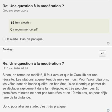
Re: Une question à la modération ?
09 avr. 2026, 20:41
M
e
s
s
hcn a écrit :
a
g
Ça recommence, pff
e
Club alerté. Pas de panique.
flamingo
Citatio
Re: Une question à la modération ?
10 avr. 2026, 09:14
M
e
Sinon, en terme de mobilité, il faut avouer que le Graoulib est une
s
réussite. Les stations augmentent de mois en mois. Pour l'avoir déjà pris,
s
a
les vélos sont de bonne qualité, en bon état, l'aide électrique permet de
g
se déplacer rapidement dans la métropole, et très peu cher. Les 10
e
premières minutes ne sont pas facturées et en 10 minutes, on peut déjà
faire de la distance.
Donc pour aller au stade, c'est très pratique!