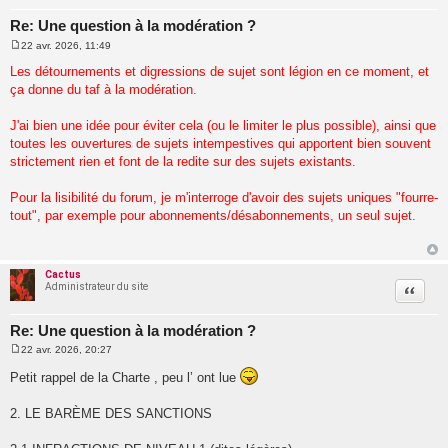
Re: Une question à la modération ?
22 avr. 2026, 11:49
M
e
Les détournements et digressions de sujet sont légion en ce moment, et
s
ça donne du taf à la modération.
s
a
g
J'ai bien une idée pour éviter cela (ou le limiter le plus possible), ainsi que
e
toutes les ouvertures de sujets intempestives qui apportent bien souvent
strictement rien et font de la redite sur des sujets existants.
Pour la lisibilité du forum, je m'interroge d'avoir des sujets uniques "fourre-
tout", par exemple pour abonnements/désabonnements, un seul sujet.
Cactus
Administrateur du site
Citatio
Re: Une question à la modération ?
22 avr. 2026, 20:27
M
e
Petit rappel de la Charte , peu l’ ont lue
s
s
a
2. LE BARÈME DES SANCTIONS
g
e