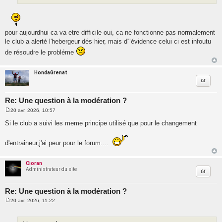
pour aujourdhui ca va etre difficile oui, ca ne fonctionne pas normalement
le club a alerté l'hebergeur dés hier, mais d'"évidence celui ci est infoutu
de résoudre le probléme
HondaGrenat
Citatio
Re: Une question à la modération ?
20 avr. 2026, 10:57
M
e
Si le club a suivi les meme principe utilisé que pour le changement
s
s
a
d'entraineur,j'ai peur pour le forum....
g
e
Cioran
Administrateur du site
Citatio
Re: Une question à la modération ?
20 avr. 2026, 11:22
M
e
s