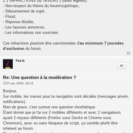
2.1 INFRACTIONS DE NIVEAU 1 (dites légères)
- Non-respect du thème du forum/sujet/topic,
- Détournement de sujet,
- Flood,
- Réponse illisible,
- Les fausses annonces,
- Les informations non sourcées.
Ces infractions pourront être sanctionnées d'
au minimum 7 journées
d’exclusion
du forum.
Pasta
Citatio
Re: Une question à la modération ?
27 avr. 2026, 10:13
M
e
Bonjour,
s
Sur mobile, les menus pour la navigation sont décalés (messages privés,
s
a
notifications).
g
Rien de grave, c'est surtout une question d'esthétique.
e
Étant donné que je l'ai sur 2 mobiles différents et avec 2 navigateurs
ayant 2 noyaux différents (Firefox sous Gecko et Chrome sous
Chromium), avec ou sans bloqueur de script, ça semble plutôt être
inhérent au forum.