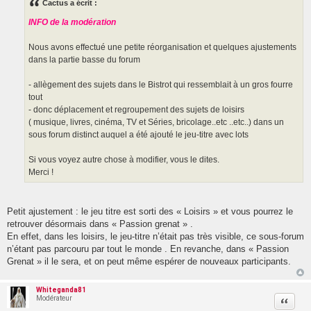
s
Cactus a écrit :
a
g
INFO de la modération
e
Nous avons effectué une petite réorganisation et quelques ajustements
dans la partie basse du forum
- allègement des sujets dans le Bistrot qui ressemblait à un gros fourre
tout
- donc déplacement et regroupement des sujets de loisirs
( musique, livres, cinéma, TV et Séries, bricolage..etc ..etc..) dans un
sous forum distinct auquel a été ajouté le jeu-titre avec lots
Si vous voyez autre chose à modifier, vous le dites.
Merci !
Petit ajustement : le jeu titre est sorti des « Loisirs » et vous pourrez le
retrouver désormais dans « Passion grenat » .
En effet, dans les loisirs, le jeu-titre n’était pas très visible, ce sous-forum
n’étant pas parcouru par tout le monde . En revanche, dans « Passion
Grenat » il le sera, et on peut même espérer de nouveaux participants.
Whiteganda81
Modérateur
Citatio