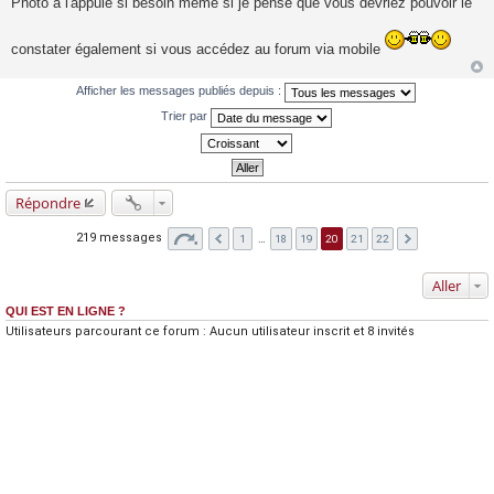
Photo à l'appuie si besoin même si je pense que vous devriez pouvoir le
constater également si vous accédez au forum via mobile
Afficher les messages publiés depuis :
Trier par
Répondre
219 messages
1
…
18
19
20
21
22
Aller
QUI EST EN LIGNE ?
Utilisateurs parcourant ce forum : Aucun utilisateur inscrit et 8 invités