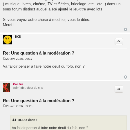
( musique, livres, cinéma, TV et Séries, bricolage..etc ..etc..) dans un
sous forum distinct auquel a été ajouté le jeu-titre avec lots
Si vous voyez autre chose à modifier, vous le dites.
Merci !
DCD
Citatio
Re: Une question à la modération ?
20 avr. 2026, 09:17
M
e
Va falloir penser à faire notre deuil du fofo, non ?
s
s
a
g
e
Cactus
Administrateur du site
Citatio
Re: Une question à la modération ?
20 avr. 2026, 09:25
M
e
s
s
DCD a écrit :
a
g
Va falloir penser à faire notre deuil du fofo, non ?
e