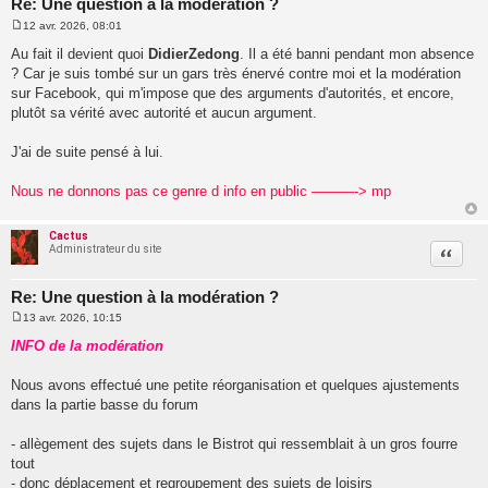
Re: Une question à la modération ?
12 avr. 2026, 08:01
M
e
Au fait il devient quoi
DidierZedong
. Il a été banni pendant mon absence
s
? Car je suis tombé sur un gars très énervé contre moi et la modération
s
a
sur Facebook, qui m'impose que des arguments d'autorités, et encore,
g
plutôt sa vérité avec autorité et aucun argument.
e
J'ai de suite pensé à lui.
Nous ne donnons pas ce genre d info en public ———-> mp
Cactus
Administrateur du site
Citatio
Re: Une question à la modération ?
13 avr. 2026, 10:15
M
e
INFO de la modération
s
s
a
Nous avons effectué une petite réorganisation et quelques ajustements
g
dans la partie basse du forum
e
- allègement des sujets dans le Bistrot qui ressemblait à un gros fourre
tout
- donc déplacement et regroupement des sujets de loisirs