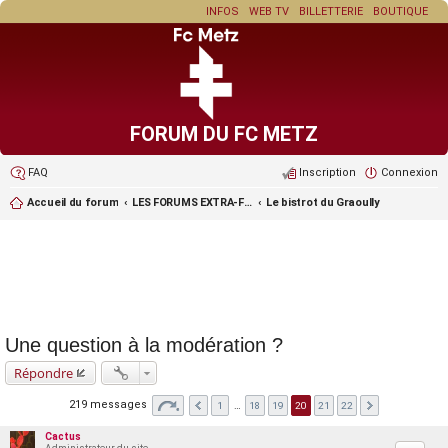
INFOS
WEB TV
BILLETTERIE
BOUTIQUE
FORUM DU FC METZ
FAQ
Inscription
Connexion
Accueil du forum
LES FORUMS EXTRA-FOOT ET LES JEUX
Le bistrot du Graoully
Une question à la modération ?
Répondre
219 messages
1
…
18
19
20
21
22
Cactus