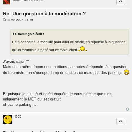
Administrateur du site
Citatio
Re: Une question à la modération ?
10 avr. 2026, 14:10
M
e
s
s
flamingo a écrit :
a
g
Cela concerne la mobilité pour aller au stade, en réponse à la question
e
qu'un forumiste a posé sur ce topic, chef!
J’avais saisi ^^
Mais de la même façon nous n étions pas aptes à répondre à la question
du forumiste ..on s’occupe de bp de choses ici mais pas des parkings
Et puisque je suis là et après enquête, je vous précise que c’est
uniquement le MET qui est gratuit
et pas le parking …
DCD
Citatio